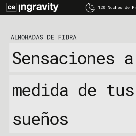
120 Noches de P
INFORMACIÓN
CONSEJOS
ALMOHADAS DE FIBRA
Envío y devoluciones
¿Cómo lavar un
correctamente
Sensaciones a
Privacidad
¿Boca seca al 
Cookies
¿Cómo elegir l
Legal
Mejores colcho
medida de tus
sueños