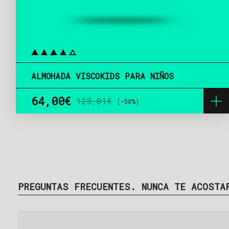
ALMOHADA VISCOKIDS PARA NIÑOS
64,00€
128,01€
(-50%)
Precio
Precio base
PREGUNTAS FRECUENTES. NUNCA TE ACOSTA