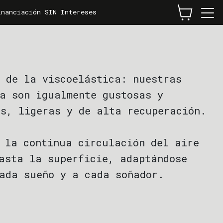
inanciación SIN Intereses
NOVEDADES
Mejor Colchón para Parejas: Dual Confort
 de la viscoelástica: nuestras
Mejor Colchón para Niños: Matrix
a son igualmente gustosas y
s, ligeras y de alta recuperación.
 la continua circulación del aire
asta la superficie, adaptándose
ada sueño y a cada soñador.