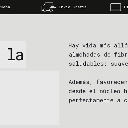
rueba
Envío Gratis
F
NOSOTROS
a almohada viscoelástica
Sobre Ingravity
Hay vida más allá
?
 la
¿Por qué comprar en Ingravity?
almohadas de fibr
dormir? Causas y Soluciones
FAQs
saludables: suave
a almohada ideal para mí?
Contacta con nosotros
nes para parejas
Tiendas
Además, favorecen
Blog
desde el núcleo h
perfectamente a c
Seguimos explorando