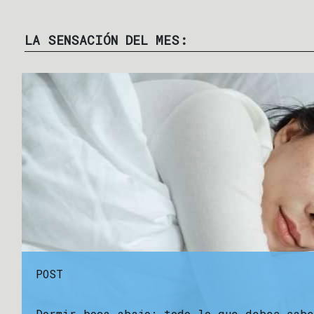
se
LA SENSACIÓN DEL MES:
POST
Dormir boca abajo: todo lo que debes sab