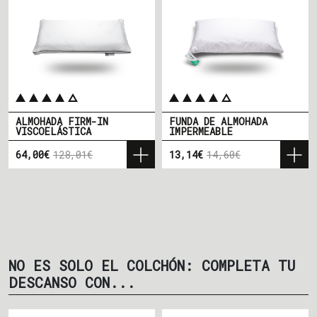
ALMOHADA FIRM-IN
FUNDA DE ALMOHADA
VISCOELÁSTICA
IMPERMEABLE
64,00€
128,01€
13,14€
14,60€
Precio
Precio base
Precio
Precio base
NO ES SOLO EL COLCHÓN: COMPLETA TU
DESCANSO CON...