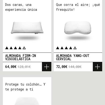
Dos caras, una
Que corra el aire; ¡qué
experiencia única
fresquito!
ALMOHADA FIRM-IN
ALMOHADA YANG-OUT
VISCOELÁSTICA
CERVICAL
64,00€
128,01€
72,00€
144,00€
Precio
Precio base
Precio
Precio base
Protege tu colchón… Y
te protege a ti