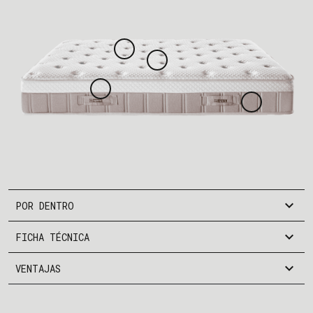
expand_more
POR DENTRO
expand_more
FICHA TÉCNICA
expand_more
VENTAJAS