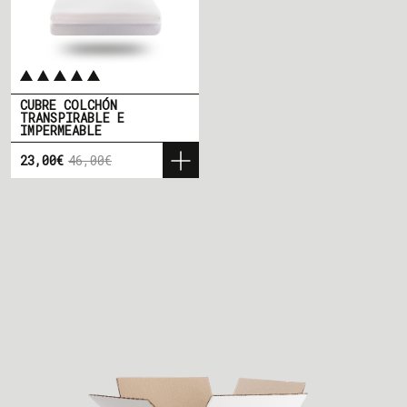
CUBRE COLCHÓN
TRANSPIRABLE E
IMPERMEABLE
23,00€
46,00€
Precio
Precio base