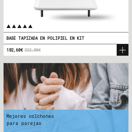
BASE TAPIZADA EN POLIPIEL EN KIT
182,60€
332,00€
Precio
Precio base
Mejores colchones
para parejas